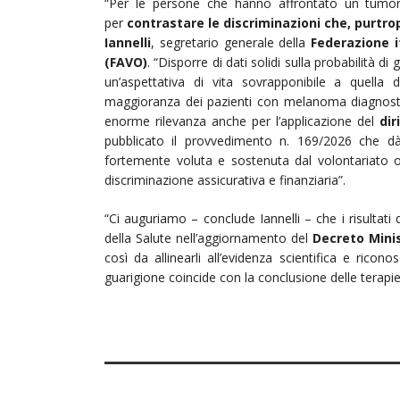
“Per le persone che hanno affrontato un tumore
per
contrastare le discriminazioni che, purtro
Iannelli
, segretario generale della
Federazione i
(FAVO)
. “Disporre di dati solidi sulla probabilità 
un’aspettativa di vita sovrapponibile a quella
maggioranza dei pazienti con melanoma diagnostic
enorme rilevanza anche per l’applicazione del
dir
pubblicato il provvedimento n. 169/2026 che dà
fortemente voluta e sostenuta dal volontariato o
discriminazione assicurativa e finanziaria”.
“Ci auguriamo – conclude Iannelli – che i risultat
della Salute nell’aggiornamento del
Decreto Minis
così da allinearli all’evidenza scientifica e ric
guarigione coincide con la conclusione delle terapie