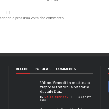
wser per la prossima volta che commento.
RECENT
POPULAR
COMMENTS
a
Udine. Venerdì in mattinata
riapre al traffico la rotatoria
di viale Diaz
BY
MAIRA TREVISAN
6 AGOSTO
2026