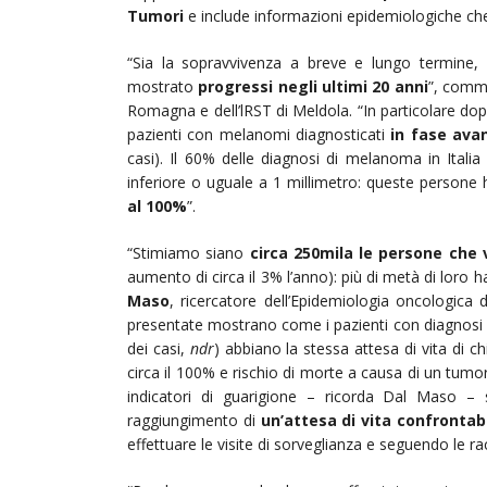
Tumori
e include informazioni epidemiologiche che
“Sia la sopravvivenza a breve e lungo termine, 
mostrato
progressi negli ultimi 20 anni
”, com
Romagna e dell’lRST di Meldola. “In particolare dop
pazienti con melanomi diagnosticati
in fase ava
casi). Il 60% delle diagnosi di melanoma in Ital
inferiore o uguale a 1 millimetro: queste person
al 100%
”.
“Stimiamo siano
circa 250mila le persone che 
aumento di circa il 3% l’anno): più di metà di loro 
Maso
, ricercatore dell’Epidemiologia oncologica 
presentate mostrano come i pazienti con diagnosi d
dei casi,
ndr
) abbiano la stessa attesa di vita di c
circa il 100% e rischio di morte a causa di un tumor
indicatori di guarigione – ricorda Dal Maso – s
raggiungimento di
un’attesa di vita confrontab
effettuare le visite di sorveglianza e seguendo le r