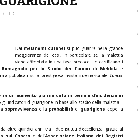
 GUARIGIONE
0
Dai
melanomi cutanei
si può guarire nella grande
maggioranza dei casi, in particolare se la malattia
viene affrontata in una fase precoce. Lo certificano i
uto Romagnolo per lo Studio dei Tumori di Meldola
e
ano
pubblicati sulla prestigiosa rivista internazionale
Cancer
stra
un aumento più marcato in termini d’incidenza in
 gli indicatori di guarigione in base allo stadio della malattia –
 la
sopravvivenza
e la
probabilità
di
guarigione
dopo la
a oltre quindici anni tra i due istituti d’eccellenza, grazie al
ca sul Cancro
e dell’
Associazione Italiana dei Registri