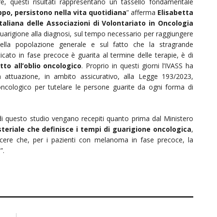
, questi risultati rappresentano un tassello fondamentale
ppo, persistono nella vita quotidiana
” afferma
Elisabetta
taliana delle Associazioni di Volontariato in Oncologia
di guarigione alla diagnosi, sul tempo necessario per raggiungere
 della popolazione generale e sul fatto che la stragrande
ato in fase precoce è guarita al termine delle terapie, è di
itto
all’oblio oncologico
. Proprio in questi giorni l’IVASS ha
 attuazione, in ambito assicurativo, alla Legge 193/2023,
ncologico per tutelare le persone guarite da ogni forma di
i di questo studio vengano recepiti quanto prima dal Ministero
teriale che definisce i tempi di guarigione oncologica
,
onoscere che, per i pazienti con melanoma in fase precoce, la
”.