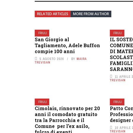
RELATED ARTICLES
MORE FROM AUTHOR
FRIULI
FRIULI
San Giorgio al
IL SOST
Tagliamento, Adele Buffon
COMUNE 
compie 100 anni
DI MATE
SCOLAST
5 AGOSTO 2026
BY
MAIRA
FAMIGLI
TREVISAN
SARANNO
11 APRILE 
TREVISAN
FRIULI
FRIULI
Cimolais, rinnovato per 20
Patto Co
anni il comodato gratuito
Professio
tra la Parrocchia e il
designer 
Comune per l’ex asilo,
10 APRILE 
fulcro di eventi ...
TREVISAN