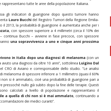
 rappresentano tutte le aree della popolazione Italiana.
sia gli indicatori di guarigione dopo questo tumore hanno
menta
Lauro
Bucchi
del Registro Tumori della Regione Emilia-
o il 2013, la probabilità di guarigione è aumentata anche per i
nzata
, con spessore superiore a 4 millimetri (circa il 10% dei
ia – continua Bucchi – avviene in fase precoce, con spessore
e hanno
una sopravvivenza a uno e cinque anni prossima
vivono in Italia dopo una diagnosi di melanoma
(con un
ha avuto una diagnosi da oltre 10 anni”, sottolinea
Luigino Dal
del CRO di Aviano e corresponsabile dello studio. “Le analisi
i melanoma di spessore inferiore a 1 millimetro (quasi il 60%
hi non si è ammalato, cioè una probabilità di guarigione pari a
e pressoché nullo già subito dopo la fine delle terapie. Questi
ono calcolati a livello di popolazione e rappresentano il
ile a quella di chi non si è mai ammalato
, continuando a
accomandazioni dei medici curanti”.