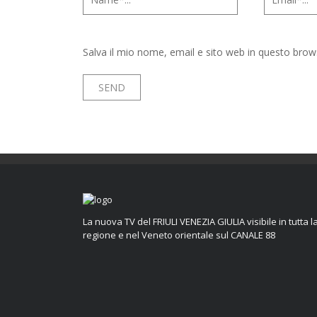
Salva il mio nome, email e sito web in questo bro
La nuova TV del FRIULI VENEZIA GIULIA visibile in tutta l
regione e nel Veneto orientale sul CANALE 88