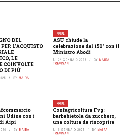
FRIULI
EGNO DEL
ASU chiude la
PER L’ACQUISTO
celebrazione del 150° con il
RIALE
Ministro Abodi
ICO, LE
24 GENNAIO 2026
BY
MAIRA
E COINVOLTE
TREVISAN
 DI PIÙ
2025
BY
MAIRA
FRIULI
nfcommercio
Confagricoltura Fvg:
ni Udine con i
barbabietola da zucchero,
di Aipi
una coltura da riscoprire
2026
BY
MAIRA
9 GENNAIO 2026
BY
MAIRA
TREVISAN