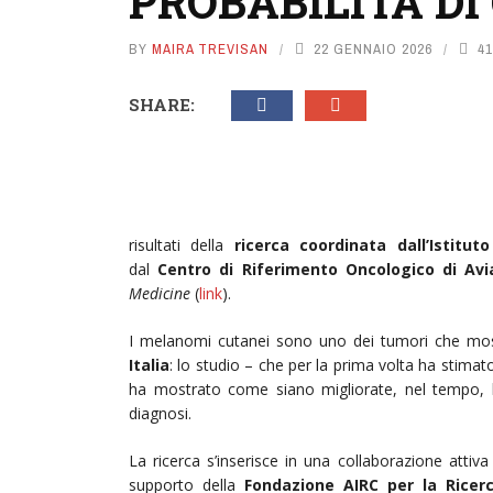
PROBABILITÀ DI
BY
MAIRA TREVISAN
22 GENNAIO 2026
41
SHARE:
risultati della
ricerca coordinata dall’Istit
dal
Centro di Riferimento Oncologico di Avi
Medicine
(
link
).
I melanomi cutanei sono uno dei tumori che mo
Italia
: lo studio – che per la prima volta ha stimato
ha mostrato come siano migliorate, nel tempo,
diagnosi.
La ricerca s’inserisce in una collaborazione attiva d
supporto della
Fondazione AIRC per la Ricer