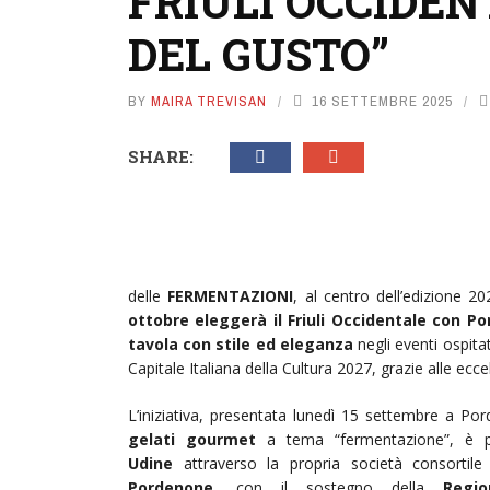
FRIULI OCCIDEN
DEL GUSTO”
BY
MAIRA TREVISAN
16 SETTEMBRE 2025
SHARE:
delle
FERMENTAZIONI
, al centro dell’edizione 2
ottobre
eleggerà il Friuli Occidentale con P
tavola con stile ed eleganza
negli eventi ospitat
Capitale Italiana della Cultura 2027, grazie alle ecce
L’iniziativa, presentata lunedì 15 settembre a P
gelati gourmet
a tema “fermentazione”, è 
Udine
attraverso la propria società consortile
Pordenone,
con il sostegno della
Regi