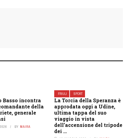
FRIULI
SPORT
o Basso incontra
La Torcia della Speranza è
 comandante della
approdata oggi a Udine,
riete, generale
ultima tappa del suo
si
viaggio in vista
dell’accensione del tripode
2026
BY
MAIRA
dei ...