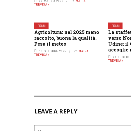
27 MARZO 2025
BY
MAIRA
TREVISAN
FRIULI
FRIULI
Agricoltura: nel 2025 meno
La staffe
raccolto, buona la qualità.
verso Nor
Pesa il meteo
Udine: il
accoglie 
16 OTTOBRE 2025
BY
MAIRA
TREVISAN
21 LUGLIO 
TREVISAN
LEAVE A REPLY