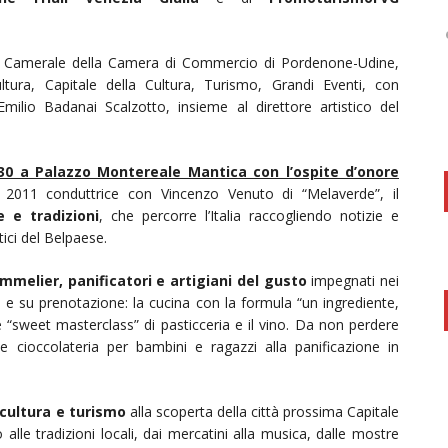
o Camerale della Camera di Commercio di Pordenone-Udine,
tura, Capitale della Cultura, Turismo, Grandi Eventi, con
milio Badanai Scalzotto, insieme al direttore artistico del
.30 a Palazzo Montereale Mantica con l’ospite d’onore
l 2011 conduttrice con Vincenzo Venuto di “Melaverde”, il
e e tradizioni
, che percorre l’Italia raccogliendo notizie e
tici del Belpaese.
mmelier, panificatori e artigiani del gusto
impegnati nei
ti e su prenotazione: la cucina con la formula “un ingrediente,
e “sweet masterclass” di pasticceria e il vino. Da non perdere
 e cioccolateria per bambini e ragazzi alla panificazione in
 cultura e turismo
alla scoperta della città prossima Capitale
 alle tradizioni locali, dai mercatini alla musica, dalle mostre