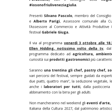
#iosonofriuliveneziagiulia
.
Presenti
Silvano Pascolo
, membro del Consigli
e
Alberto Parigi
, Assessore comunale alla Cul
l’Assessore al Commercio e Attività Produttive E
festival
Gabriele Giuga.
Il via al programma
venerdì 3 ottobre alle 18
Ellen Hidding, notissimo volto della tv
, da
programma dedicato ad
agricoltura, ambient
curiosità sui
prodotti gastronomici
più caratteris
Saranno
una trentina gli chef, pastry chef, so
vari percorsi del festival, sempre guidati da esper
due piatti, quattro mani”, la seduzione vegetale, l
anche i
laboratori per tutti
, dalla pasticceria
abbinamento con la birra per gli adulti.
Non mancheranno nel weekend gli
eventi d’arte,
Italiana della Cultura 2027, dal patrimonio artistico