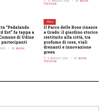
12 MAGGIO 2026
BY
MAIRA
TREVISAN
FRIULI
tta “Pedalando
Il Parco delle Rose rinasce
d Est” fa tappa a
a Grado: il giardino storico
 Comune di Udine
restituito alla città, tra
i partecipanti
profumo di rose, viali
drenanti e innovazione
2025
BY
MAIRA
green
8 MAGGIO 2026
BY
MAIRA
TREVISAN