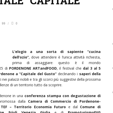
TALE “CAPITALE
99
0
L’elogio a una sorta di sapiente “cucina
dell’ozio”
, dove attendere è l’unica attività richiesta,
prima di assaggiare: questo è il mondo
025 di
PORDENONE ARTandFOOD
, il festival che
dal 3 al 5
ordenone a “Capitale del Gusto”
declinando i
saperi della
i nei palazzi nobili e tra gli scorci più suggestivi della prossima
llenze di un territorio tutto da scoprire.
ordenone in una
conferenza stampa con degustazione di
promossa dalla
Camera di Commercio di Pordenone-
TEF – Territorio Economia Futuro
e dal
Comune di
one Friuli Venezia Giulia
e di
PromoturismoFVG