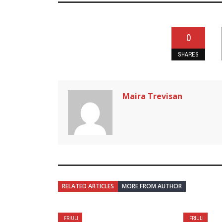
0
SHARES
Maira Trevisan
RELATED ARTICLES
MORE FROM AUTHOR
FRIULI
FRIULI