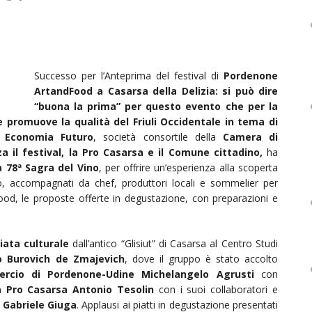
Successo per l’Anteprima del festival di
Pordenone
ArtandFood a Casarsa della Delizia: si può dire
“buona la prima” per questo evento che per la
he promuove la qualità del Friuli Occidentale in tema di
o Economia Futuro
, società consortile della
Camera di
il festival, la Pro Casarsa e il Comune cittadino,
ha
a 78ª Sagra del Vino
, per offrire un’esperienza alla scoperta
rio, accompagnati da chef, produttori locali e sommelier per
ood, le proposte offerte in degustazione, con preparazioni e
iata culturale
dall’antico “Glisiut” di Casarsa al Centro Studi
zo Burovich de Zmajevich
, dove il gruppo è stato accolto
rcio di Pordenone-Udine Michelangelo Agrusti
con
la Pro Casarsa Antonio Tesolin
con i suoi collaboratori e
 Gabriele Giuga
. Applausi ai piatti in degustazione presentati