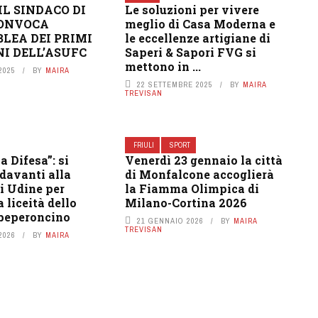
IL SINDACO DI
Le soluzioni per vivere
CONVOCA
meglio di Casa Moderna e
BLEA DEI PRIMI
le eccellenze artigiane di
NI DELL’ASUFC
Saperi & Sapori FVG si
mettono in ...
2025
BY
MAIRA
22 SETTEMBRE 2025
BY
MAIRA
TREVISAN
FRIULI
SPORT
a Difesa”: si
Venerdì 23 gennaio la città
davanti alla
di Monfalcone accoglierà
i Udine per
la Fiamma Olimpica di
a liceità dello
Milano-Cortina 2026
 peperoncino
21 GENNAIO 2026
BY
MAIRA
TREVISAN
2026
BY
MAIRA