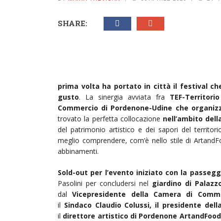
SHARE:
prima volta ha portato in città il festival c
gusto
. La sinergia avviata fra
TEF-Territori
Commercio di Pordenone-Udine che organizza 
trovato la perfetta collocazione
nell’ambito dell
del patrimonio artistico e dei sapori del territo
meglio comprendere, com’è nello stile di ArtandF
abbinamenti.
Sold-out per l’evento iniziato con la passegg
Pasolini per concludersi nel
giardino di Palaz
dal
Vicepresidente della Camera di Comme
il
Sindaco Claudio Colussi, il presidente del
il
direttore artistico di Pordenone ArtandFood