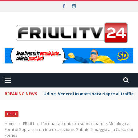
BREAKING NEWS
Udine. Venerdì in mattinata riapre al traffico l
FRIULI
Home
›
FRIULI
›
L’acqua racconta tra suoni e parole. Melologo a
Forni di Sopra con un trio d’eccezione. Sabato 2 maggio alla Ciasa dai
Fornès