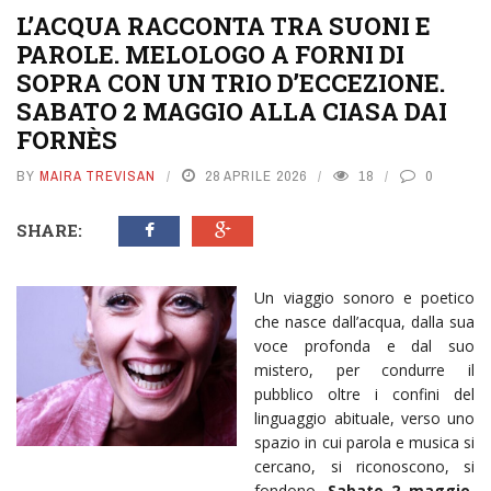
L’ACQUA RACCONTA TRA SUONI E
PAROLE. MELOLOGO A FORNI DI
SOPRA CON UN TRIO D’ECCEZIONE.
SABATO 2 MAGGIO ALLA CIASA DAI
FORNÈS
BY
MAIRA TREVISAN
28 APRILE 2026
18
0
SHARE:
Un viaggio sonoro e poetico
che nasce dall’acqua, dalla sua
voce profonda e dal suo
mistero, per condurre il
pubblico oltre i confini del
linguaggio abituale, verso uno
spazio in cui parola e musica si
cercano, si riconoscono, si
fondono.
Sabato 2 maggio,