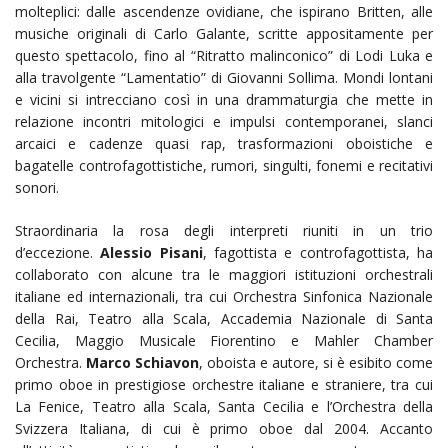
molteplici: dalle ascendenze ovidiane, che ispirano Britten, alle
musiche originali di Carlo Galante, scritte appositamente per
questo spettacolo, fino al “Ritratto malinconico” di Lodi Luka e
alla travolgente “Lamentatio” di Giovanni Sollima. Mondi lontani
e vicini si intrecciano così in una drammaturgia che mette in
relazione incontri mitologici e impulsi contemporanei, slanci
arcaici e cadenze quasi rap, trasformazioni oboistiche e
bagatelle controfagottistiche, rumori, singulti, fonemi e recitativi
sonori.
Straordinaria la rosa degli interpreti riuniti in un trio
d’eccezione.
Alessio Pisani
, fagottista e controfagottista, ha
collaborato con alcune tra le maggiori istituzioni orchestrali
italiane ed internazionali, tra cui Orchestra Sinfonica Nazionale
della Rai, Teatro alla Scala, Accademia Nazionale di Santa
Cecilia, Maggio Musicale Fiorentino e Mahler Chamber
Orchestra.
Marco Schiavon
, oboista e autore, si è esibito come
primo oboe in prestigiose orchestre italiane e straniere, tra cui
La Fenice, Teatro alla Scala, Santa Cecilia e l’Orchestra della
Svizzera Italiana, di cui è primo oboe dal 2004. Accanto