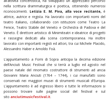
all’attività concertistica, ha sviluppato un apprezzato percorso
nella scrittura drammaturgica e poetica, ottenendo numerosi
riconoscimenti.
Letizia E. M. Piva, alla voce recitante,
è
attrice, autrice e regista. Ha lavorato con importanti nomi del
teatro italiano, collaborando con istituzioni come Teatro La
Fenice, Teatro Stabile del Veneto e Orchestra di Padova e del
Veneto. È direttore artistico di Minimiteatri e ideatrice di progetti
e rassegne dedicati alla scena contemporanea. Ha inoltre
lavorato con importanti registi ed attori, tra cui Michele Placido,
Alessandro Haber e Arnoldo Foà.
L’appuntamento a Forni di Sopra anticipa la decima edizione
dell’Anciuti Music Festival che si terrà a luglio ed agosto nel
paese natale del rinomato costruttore di strumenti ad ancia
Giovanni Maria Anciuti (1764 – 1744), i cui manufatti sono
conservati nei maggiori musei di strumenti musicali d’Europa.
L’appuntamento è ad ingresso libero e tutte le informazioni si
possono trovare sulle pagine social del festival e sul
sito
anciutimusicfestival.it
.