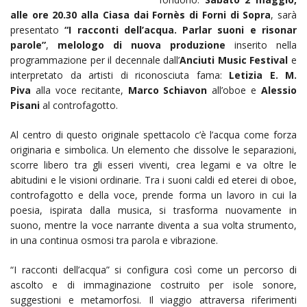
alle ore 20.30 alla Ciasa dai Fornès di Forni di Sopra
, sarà
presentato
“I racconti dell’acqua. Parlar suoni e risonar
parole”
,
melologo di nuova produzione
inserito nella
programmazione per il decennale dall’
Anciuti Music Festival
e
interpretato da artisti di riconosciuta fama:
Letizia E. M.
Piva
alla voce recitante,
Marco Schiavon
all’oboe e
Alessio
Pisani
al controfagotto.
Al centro di questo originale spettacolo c’è l’acqua come forza
originaria e simbolica. Un elemento che dissolve le separazioni,
scorre libero tra gli esseri viventi, crea legami e va oltre le
abitudini e le visioni ordinarie. Tra i suoni caldi ed eterei di oboe,
controfagotto e della voce, prende forma un lavoro in cui la
poesia, ispirata dalla musica, si trasforma nuovamente in
suono, mentre la voce narrante diventa a sua volta strumento,
in una continua osmosi tra parola e vibrazione.
“I racconti dell’acqua” si configura così come un percorso di
ascolto e di immaginazione costruito per isole sonore,
suggestioni e metamorfosi. Il viaggio attraversa riferimenti