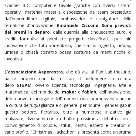
scanner 3D, computer e tavole grafiche con diversi sistemi
operativi, materiali messi a disposizione dal team presieduto
dall’imprenditore digitale, ambassador e divulgatore delle
tematiche d’innovazione,
Emanuele Ciccone
.
Sono previsti
dei premi in denaro
, dalle duemila alle cinquecento euro, e
crediti formativi ai primi tre progetti classificati, quelli più
innovativi e che tutti vorrebbero, che sia un oggetto, un’app,
un’idea o chissà cos’altro possa scaturire da menti ricche di
inventiva.
L’associazione Asperastra
, che dà vita al Fab Lab triestino,
nasce proprio con la mission di diffondere la cultura
dello
STEAM
, ovvero scienza, tecnologia, ingegneria, arte e
matematica, del mondo dei
maker
e
fablab
, dell’innovazione,
delle nuove tecnologie e dell’imprenditoria, promuovendo anche
la cultura dell’uguaglianza e di genere, per ridurre il gender gap in
questo settore. Pertanto, oltre a numerose iniziative già
realizzate, diverse in corso ed altre prossime al debutto, con il
coinvolgimento di scuole, istituti, centri, esperti e creatori di
vario profilo, “Christmas Hackathon” si presenta come un’ottima