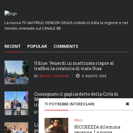
La nuova TV del FRIULI VENEZIA GIULIA visibile in tutta la regione e nel
Veneto orientale sul CANALE 88
RECENT
POPULAR
COMMENTS
Udine. Venerdì in mattinata riapre al
traffico la rotatoria di viale Diaz
BY
MAIRA TREVISAN
6 AGOSTO 2026
Consegnato il gagliardetto della Città di
Monfalcone a Bruno Poserina, Campione
TI POTREBBE INTERESSARE
italiano di Decathlon
BY
MAIRA TREVISAN
5 AGOSTO 2026
FRIULI
Lis Acuilis de bale dal zei a fevelaran ancje
RICCHEZZA dilemma
par furlan
perenne. La nuova