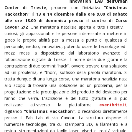
Innovation LAB dell’Urban
Center di Trieste
, propone con l’iniziativa
“Christmas
Hackathon”
, il
13 e 14 dicembre dalle ore 9.00 di sabato
alle ore 18.00 di domenica presso il centro di Corso
Cavour 2/2
. Una maratona natalizia aperta a tutti i creativi, i
curiosi, gli appassionati e le persone interessate a mettere in
gioco le proprie abilità per la messa a punto di qualcosa di
personale, inedito, innovativo, potendo usare le tecnologie ed i
mezzi messi a disposizione dal laboratorio avanzato di
fabbricazione digitale di Trieste. Il nome della due giorni è la
contrazione di due termini: “hack”, ovvero trovare una soluzione
ad un problema, e “thon”, suffisso della parola maratona. Si
tratta dunque di una lunga corsa, una maratona natalizia nata
allo scopo di trovare una soluzione ad un problema, per la
progettazione e la prototipazione del prodotto del desiderio per
l’anno che verrà. L’iscrizione è del tutto gratuita e si può
realizzare attraverso la piattaforma
eventbrite.it
,
digitando
“Christmas Hackathon”
, o recandosi direttamente
presso il Fab Lab di via Cavour. La struttura dispone di
numerose tecnologie, tra cui stampanti 3D, a filamento e a
resina, strumentazioni da taglio laser, visori di realtà virtuale,