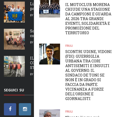
Lis Acuilis de bale dal zei a fevelaran ancje
IL MOTOCLUB MORENA
par furlan
CHIUDE UNA STAGIONE
DA CAMPIONI E GUARDA
BY
MAIRA TREVISAN
5 AGOSTO 2026
AL 2026 TRA GRANDI
EVENTI, SOLIDARIETÀ E
PROMOZIONE DEL
San Giorgio al Tagliamento, Adele Buffon
TERRITORIO
compie 100 anni
BY
MAIRA TREVISAN
5 AGOSTO 2026
FRIULI
SCONTRI UDINE, VIDONI
(FDI): GUERRIGLIA
IL PRESIDENTE DEL PORTO DI TRIESTE
URBANA TRA CORI
CONSALVO IN VISITA ALLA SDAG: GORIZIA
ANTISEMITI E INSULTI
STRATEGICA NELLA ...
AL GOVERNO. IL
BY
MAIRA TREVISAN
5 AGOSTO 2026
SINDACO DE TONI SE
NON È IN GRADO SI
FACCIA DA PARTE.
VICINANZA A FORZE
SEGUICI SU
DELL’ORDINE E
GIORNALISTI
FRIULI