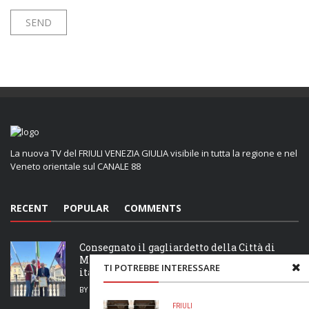
La nuova TV del FRIULI VENEZIA GIULIA visibile in tutta la regione e nel
Veneto orientale sul CANALE 88
RECENT
POPULAR
COMMENTS
Consegnato il gagliardetto della Città di
Monfalcone a Bruno Poserina, Campione
TI POTREBBE INTERESSARE
italiano di Decathlon
BY
MAIRA TREVISAN
5 AGOSTO 2026
FRIULI