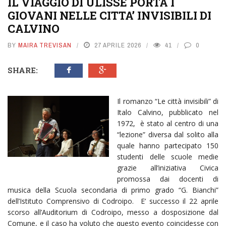
IL VIAGGIO DI ULISSE PORTA I
GIOVANI NELLE CITTA’ INVISIBILI DI
CALVINO
BY
MAIRA TREVISAN
27 APRILE 2026
41
0
SHARE:
Il romanzo “Le città invisibili” di
Italo Calvino, pubblicato nel
1972, è stato al centro di una
“lezione” diversa dal solito alla
quale hanno partecipato 150
studenti delle scuole medie
grazie all’iniziativa Civica
promossa dai docenti di
musica della Scuola secondaria di primo grado “G. Bianchi”
dell’Istituto Comprensivo di Codroipo. E’ successo il 22 aprile
scorso all’Auditorium di Codroipo, messo a dosposizione dal
Comune, e il caso ha voluto che questo evento coincidesse con