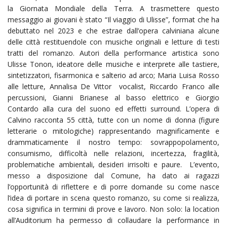
la Giornata Mondiale della Terra. A trasmettere questo
messaggio ai giovani è stato “Il viaggio di Ulisse”, format che ha
debuttato nel 2023 e che estrae dall’opera calviniana alcune
delle città restituendole con musiche originali e letture di testi
tratti del romanzo. Autori della performance artistica sono
Ulisse Tonon, ideatore delle musiche e interprete alle tastiere,
sintetizzatori, fisarmonica e salterio ad arco; Maria Luisa Rosso
alle letture, Annalisa De Vittor vocalist, Riccardo Franco alle
percussioni, Gianni Brianese al basso elettrico e Giorgio
Contardo alla cura del suono ed effetti surround. L’opera di
Calvino racconta 55 città, tutte con un nome di donna (figure
letterarie o mitologiche) rappresentando magnificamente e
drammaticamente il nostro tempo: sovrappopolamento,
consumismo, difficoltà nelle relazioni, incertezza, fragilità,
problematiche ambientali, desideri irrisolti e paure. L’evento,
messo a disposizione dal Comune, ha dato ai ragazzi
l’opportunità di riflettere e di porre domande su come nasce
l’idea di portare in scena questo romanzo, su come si realizza,
cosa significa in termini di prove e lavoro. Non solo: la location
all’Auditorium ha permesso di collaudare la performance in