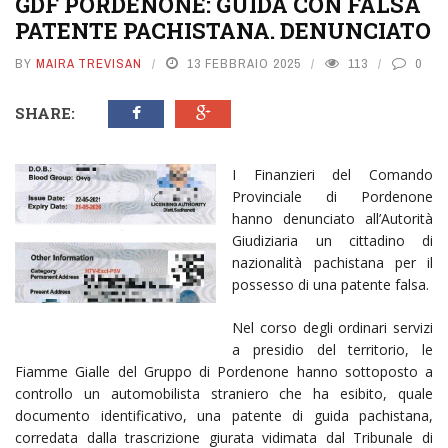
GDF PORDENONE: GUIDA CON FALSA
PATENTE PACHISTANA. DENUNCIATO
BY
MAIRA TREVISAN
13 FEBBRAIO 2025
113
0
SHARE:
I Finanzieri del Comando
Provinciale di Pordenone
hanno denunciato all’Autorità
Giudiziaria un cittadino di
nazionalità pachistana per il
possesso di una patente falsa.
Nel corso degli ordinari servizi
a presidio del territorio, le
Fiamme Gialle del Gruppo di Pordenone hanno sottoposto a
controllo un automobilista straniero che ha esibito, quale
documento identificativo, una patente di guida pachistana,
corredata dalla trascrizione giurata vidimata dal Tribunale di