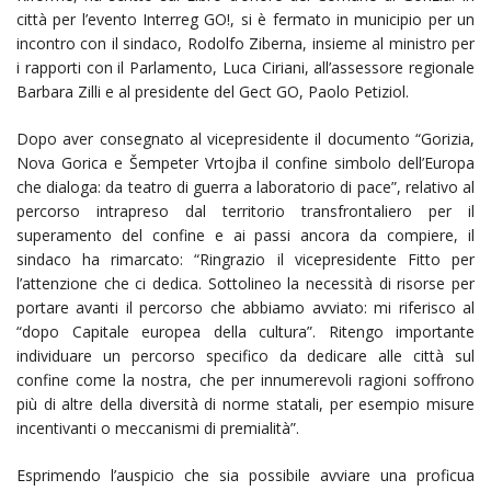
città per l’evento Interreg GO!, si è fermato in municipio per un
incontro con il sindaco, Rodolfo Ziberna, insieme al ministro per
i rapporti con il Parlamento, Luca Ciriani, all’assessore regionale
Barbara Zilli e al presidente del Gect GO, Paolo Petiziol.
Dopo aver consegnato al vicepresidente il documento “Gorizia,
Nova Gorica e Šempeter Vrtojba il confine simbolo dell’Europa
che dialoga: da teatro di guerra a laboratorio di pace”, relativo al
percorso intrapreso dal territorio transfrontaliero per il
superamento del confine e ai passi ancora da compiere, il
sindaco ha rimarcato: “Ringrazio il vicepresidente Fitto per
l’attenzione che ci dedica. Sottolineo la necessità di risorse per
portare avanti il percorso che abbiamo avviato: mi riferisco al
“dopo Capitale europea della cultura”. Ritengo importante
individuare un percorso specifico da dedicare alle città sul
confine come la nostra, che per innumerevoli ragioni soffrono
più di altre della diversità di norme statali, per esempio misure
incentivanti o meccanismi di premialità”.
Esprimendo l’auspicio che sia possibile avviare una proficua