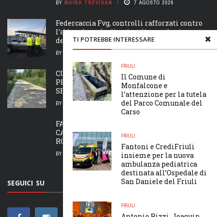
BY
MAIRA TREVISAN
7 AGOSTO 2026
Federcaccia Fvg, controlli rafforzati contro
l’abbandono degli animali e per la sicurezza
TI POTREBBE INTERESSARE
dei cani
BY
MAIRA TREVISAN
7 AGOSTO 2026
FRIULI
CUSTODI DI EQUILIBRI SI RAFFORZA: IL
Il Comune di
PROGETTO SI ESTENDE ANCHE AL
Monfalcone e
SENTIERO DELLE OPERAIE
l’attenzione per la tutela
del Parco Comunale del
BY
MAIRA TREVISAN
7 AGOSTO 2026
Carso
FA TAPPA A GORIZIA VENERDÌ 21 AGOSTO “LA
CAMMINATA PER LA VITA”, PER RICORDARE
FRIULI
ROMINA ...
Fantoni e CrediFriuli
BY
MAIRA TREVISAN
7 AGOSTO 2026
insieme per la nuova
ambulanza pediatrica
destinata all’Ospedale di
San Daniele del Friuli
SEGUICI SU
FRIULI
Antonio Rizzi, Joaquin