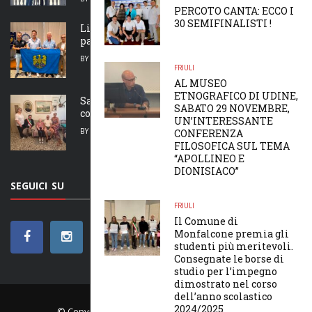
PERCOTO CANTA: ECCO I
30 SEMIFINALISTI !
Lis Acuilis de bale dal zei a fevelaran ancje
par furlan
BY
MAIRA TREVISAN
5 AGOSTO 2026
FRIULI
AL MUSEO
ETNOGRAFICO DI UDINE,
San Giorgio al Tagliamento, Adele Buffon
SABATO 29 NOVEMBRE,
compie 100 anni
UN’INTERESSANTE
BY
MAIRA TREVISAN
5 AGOSTO 2026
CONFERENZA
FILOSOFICA SUL TEMA
“APOLLINEO E
DIONISIACO”
SEGUICI SU
FRIULI
Il Comune di
Monfalcone premia gli
studenti più meritevoli.
Consegnate le borse di
studio per l’impegno
dimostrato nel corso
dell’anno scolastico
2024/2025
© Copyright WEBSOLUTION. All rights reserved.