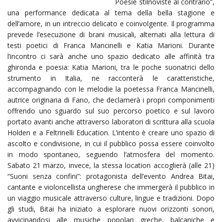
Poesie stilnoviste al contrario”,
una performance dedicata al tema della bella stagione e
dell’amore, in un intreccio delicato e coinvolgente. Il programma
prevede l’esecuzione di brani musicali, alternati alla lettura di
testi poetici di Franca Mancinelli e Katia Marioni. Durante
l’incontro ci sarà anche uno spazio dedicato alle affinità tra
ghironda e poesia: Katia Marioni, tra le poche suonatrici dello
strumento in Italia, ne racconterà le caratteristiche,
accompagnando con le melodie la poetessa Franca Mancinelli,
autrice originaria di Fano, che declamerà i propri componimenti
offrendo uno sguardo sul suo percorso poetico e sul lavoro
portato avanti anche attraverso laboratori di scrittura alla scuola
Holden e a Feltrinelli Education. L’intento è creare uno spazio di
ascolto e condivisione, in cui il pubblico possa essere coinvolto
in modo spontaneo, seguendo l’atmosfera del momento.
Sabato 21 marzo, invece, la stessa location accoglierà (alle 21)
“Suoni senza confini”: protagonista dell’evento Andrea Bitai,
cantante e violoncellista ungherese che immergerà il pubblico in
un viaggio musicale attraverso culture, lingue e tradizioni. Dopo
gli studi, Bitai ha iniziato a esplorare nuovi orizzonti sonori,
avvicinandosi alle musiche popolari greche, balcaniche e