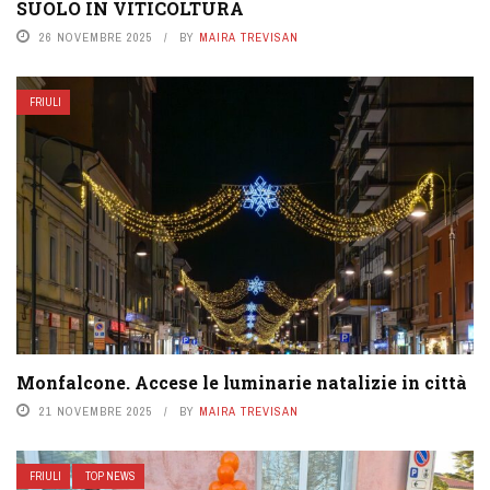
SUOLO IN VITICOLTURA
26 NOVEMBRE 2025
BY
MAIRA TREVISAN
FRIULI
Monfalcone. Accese le luminarie natalizie in città
21 NOVEMBRE 2025
BY
MAIRA TREVISAN
FRIULI
TOP NEWS