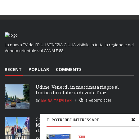
La nuova TV del FRIULI VENEZIA GIULIA visibile in tutta la regione e nel
Veneto orientale sul CANALE 88
RECENT
POPULAR
COMMENTS
Udine. Venerdì in mattinata riapre al
traffico la rotatoria di viale Diaz
BY
MAIRA TREVISAN
6 AGOSTO 2026
Consegnato il gagliardetto della Città di
TI POTREBBE INTERESSARE
Monfalcone a Bruno Poserina, Campione
italiano di Decathlon
FRIULI
BY
MAIRA TREVISAN
5 AGOSTO 2026