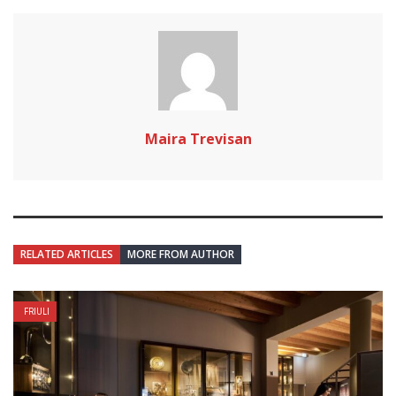
Maira Trevisan
RELATED ARTICLES
MORE FROM AUTHOR
FRIULI