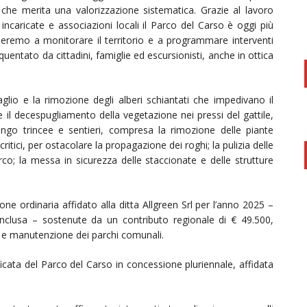
 che merita una valorizzazione sistematica. Grazie al lavoro
ncaricate e associazioni locali il Parco del Carso è oggi più
nueremo a monitorare il territorio e a programmare interventi
entato da cittadini, famiglie ed escursionisti, anche in ottica
aglio e la rimozione degli alberi schiantati che impedivano il
e il decespugliamento della vegetazione nei pressi del gattile,
lungo trincee e sentieri, compresa la rimozione delle piante
i critici, per ostacolare la propagazione dei roghi; la pulizia delle
Parco; la messa in sicurezza delle staccionate e delle strutture
ne ordinaria affidato alla ditta Allgreen Srl per l’anno 2025 –
nclusa – sostenute da un contributo regionale di € 49.500,
ne e manutenzione dei parchi comunali.
ficata del Parco del Carso in concessione pluriennale, affidata