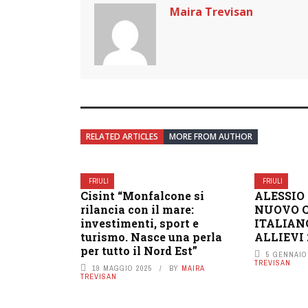
Maira Trevisan
RELATED ARTICLES
MORE FROM AUTHOR
FRIULI
FRIULI
Cisint “Monfalcone si
ALESSIO 
rilancia con il mare:
NUOVO 
investimenti, sport e
ITALIAN
turismo. Nasce una perla
ALLIEVI
per tutto il Nord Est”
5 GENNAIO
TREVISAN
19 MAGGIO 2025
BY
MAIRA
TREVISAN