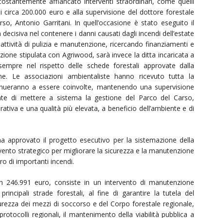
ostantemente affiancato interventi straordinari, come quelli
i circa 200.000 euro e alla supervisione del dottore forestale
so, Antonio Garritani. In quell’occasione è stato eseguito il
a decisiva nel contenere i danni causati dagli incendi dell’estate
attività di pulizia e manutenzione, ricercando finanziamenti e
zione stipulata con Agriwood, sarà invece la ditta incaricata a
, sempre nel rispetto delle schede forestali approvate dalla
ne. Le associazioni ambientaliste hanno ricevuto tutta la
inueranno a essere coinvolte, mantenendo una supervisione
nte di mettere a sistema la gestione del Parco del Carso,
tiva e una qualità più elevata, a beneficio dell’ambiente e di
ha approvato il progetto esecutivo per la sistemazione della
rvento strategico per migliorare la sicurezza e la manutenzione
ro di importanti incendi.
on 246.991 euro, consiste in un intervento di manutenzione
incipali strade forestali, al fine di garantire la tutela del
urezza dei mezzi di soccorso e del Corpo forestale regionale,
rotocolli regionali, il mantenimento della viabilità pubblica a