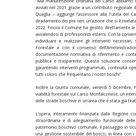
“Alla manutenzione ordinaria del Carso abbiamo c
avviati nel 2021 grazie a un contributo regionale d
Quaglia – aggiunge l’assessore alla Tutela del Car
diradamento dei pini neri: un’azione che si è rivelat
2022. Finora il Comune ha gestito direttamente le 
avvalendosi di professionisti esterni. Con la conven
individuare e realizzare gli interventi necessari
Forestale e con il consenso dell’Amministrazio
documentazione normativa di riferimento e cont
pubblica e trasparente. Questa soluzione conse
garantendo interventi programmati, continuità opera
tutti coloro che frequentano i nostri boschi”.
Inoltre la Giunta comunale, venerdì 5 dicembre, 
viabilità forestale sul Carso Monfalconese; un inte
delle strade boschive in un’area che è stata già teat
L’opera, interamente finanziata dalla Regione c
straordinaria e di adeguamento funzionale delle pr
patrimonio boschivo comunale, il passaggio in sic
una gestione sostenibile del bosco, in linea con i p