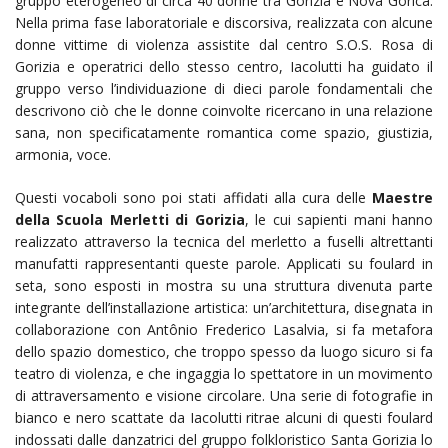
gruppo eterogeneo di circa 40 donne tra Gorizia e Nova Gorica.
Nella prima fase laboratoriale e discorsiva, realizzata con alcune
donne vittime di violenza assistite dal centro S.O.S. Rosa di
Gorizia e operatrici dello stesso centro, Iacolutti ha guidato il
gruppo verso l’individuazione di dieci parole fondamentali che
descrivono ciò che le donne coinvolte ricercano in una relazione
sana, non specificatamente romantica come spazio, giustizia,
armonia, voce.
Questi vocaboli sono poi stati affidati alla cura delle
Maestre
della Scuola Merletti di Gorizia
, le cui sapienti mani hanno
realizzato attraverso la tecnica del merletto a fuselli altrettanti
manufatti rappresentanti queste parole. Applicati su foulard in
seta, sono esposti in mostra su una struttura divenuta parte
integrante dell’installazione artistica: un’architettura, disegnata in
collaborazione con Antônio Frederico Lasalvia, si fa metafora
dello spazio domestico, che troppo spesso da luogo sicuro si fa
teatro di violenza, e che ingaggia lo spettatore in un movimento
di attraversamento e visione circolare. Una serie di fotografie in
bianco e nero scattate da Iacolutti ritrae alcuni di questi foulard
indossati dalle danzatrici del gruppo folkloristico Santa Gorizia lo