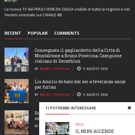
La nuova TV del FRIULI VENEZIA GIULIA visibile in tutta la regione e nel
Veneto orientale sul CANALE 88
RECENT
POPULAR
COMMENTS
Consegnato il gagliardetto della Città di
Monfalcone a Bruno Poserina, Campione
italiano di Decathlon
BY
MAIRA TREVISAN
5 AGOSTO 2026
Lis Acuilis de bale dal zei a fevelaran ancje
par furlan
BY
MAIRA TREVISAN
5 AGOSTO 2026
TI POTREBBE INTERESSARE
San Giorgio al Tagliamento, Adele Buffon
compie 100 anni
FRIULI
BY
MAIRA TREVISAN
5 AGOSTO 2026
IL MIRS ACCENDE