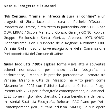
Note sul progetto e i curatori
“Fili Continui. Trame e intrecci di cura al confine”
è un
progetto di Giulia Iacolutti, a cura di Rachele D’Osualdo.
Prodotto da Etrarte, è realizzato in partnership con S.O.S. Rosa
ODV, ERPAC / Scuola Merletti di Gorizia, Galerija GONG, Robida,
Gruppo Folcloristico Santa Gorizia, Arearea, IOTUNOIVOI
Donneinsieme. Con il supporto della Regione Autonoma Friuli
Venezia Giulia, Iosonofriuliveneziagiulia, e della Commissione
Pari opportunità del Comune di Udine.
Giulia Iacolutti (1985)
esplora forme visive atte a sovvertire
schemi normalizzanti per mezzo della fotografia, la
performance, il video e le pratiche partecipative. Formata tra
Venezia, Milano e Città del Messico, ha vinto premi come
Metamorfosi 2025 con l’Istituto Italiano di Cultura di Praga;
Premio Mila 2024 per la fotografia contemporanea, e Bastianelli
2020 come miglior libro d’artista. È stata beneficiaria dei bandi
ministeriali Strategia Fotografia, Refocus, PAC Piano per l’Arte
Contemporanea (MiC) e Italia Inclusiva (MAECI). Le sue opere