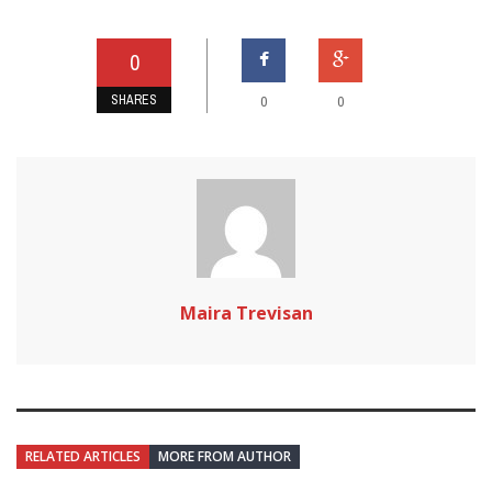
0
SHARES
0
0
Maira Trevisan
RELATED ARTICLES
MORE FROM AUTHOR