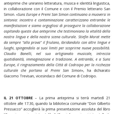
anteprime che uniranno letteratura, musica e identità linguistica,
in collaborazione con il Comune e con il Premio letterario San
Simon. «
Suns Europe e Premi San Simon continuano a muoversi in
sintonia: incontro e contaminazione caratterizzano entrambe le
manifestazioni e siamo orgogliosi di proseguire la collaborazione
ospitando queste due anteprime che testimoniano la vitalità della
nostra lingua e della nostra scena culturale. Stiefin Morat mette
da sempre “alla prova” il friulano, ibridandolo con altre lingue e
luoghi, spingendolo ai suoi limiti per scoprirne nuove possibilità.
Claudio Banelli, nel suo artigianato musicale, intreccia
quotidianità, immaginazione e tradizione. A entrambi, e a Suns
Europe, il ringraziamento della Città di Codroipo per la ricchezza
culturale che portano al Premi San Simon
», ha dichiarato
Giacomo Trevisan, vicesindaco del Comune di Codroipo.
IL 21 OTTOBRE
– La prima anteprima si terrà martedì 21
ottobre alle 17.30, quando la biblioteca comunale “Don Gilberto
Pressacco” accoglierà la prima presentazione assoluta del libro