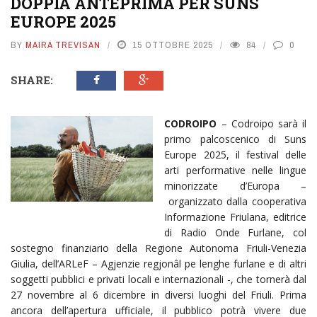
DOPPIA ANTEPRIMA PER SUNS
EUROPE 2025
BY
MAIRA TREVISAN
15 OTTOBRE 2025
84
0
SHARE:
CODROIPO
– Codroipo sarà il
primo palcoscenico di Suns
Europe 2025, il festival delle
arti performative nelle lingue
minorizzate d’Europa –
organizzato dalla cooperativa
Informazione Friulana, editrice
di Radio Onde Furlane, col
sostegno finanziario della Regione Autonoma Friuli-Venezia
Giulia, dell’ARLeF – Agjenzie regjonâl pe lenghe furlane e di altri
soggetti pubblici e privati locali e internazionali -, che tornerà dal
27 novembre al 6 dicembre in diversi luoghi del Friuli. Prima
ancora dell’apertura ufficiale, il pubblico potrà vivere due