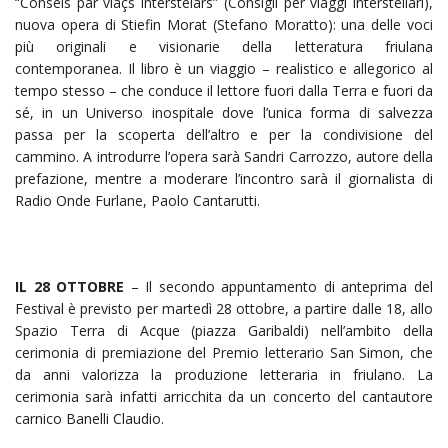
“Conseis par viaçs interstelârs” (Consigli per viaggi interstellari),
nuova opera di Stiefin Morat (Stefano Moratto): una delle voci
più originali e visionarie della letteratura friulana
contemporanea. Il libro è un viaggio – realistico e allegorico al
tempo stesso – che conduce il lettore fuori dalla Terra e fuori da
sé, in un Universo inospitale dove l’unica forma di salvezza
passa per la scoperta dell’altro e per la condivisione del
cammino. A introdurre l’opera sarà Sandri Carrozzo, autore della
prefazione, mentre a moderare l’incontro sarà il giornalista di
Radio Onde Furlane, Paolo Cantarutti.
IL 28 OTTOBRE
– Il secondo appuntamento di anteprima del
Festival è previsto per martedì 28 ottobre, a partire dalle 18, allo
Spazio Terra di Acque (piazza Garibaldi) nell’ambito della
cerimonia di premiazione del Premio letterario San Simon, che
da anni valorizza la produzione letteraria in friulano. La
cerimonia sarà infatti arricchita da un concerto del cantautore
carnico Banelli Claudio.