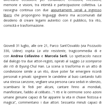
memorie e visioni, tra intimità e partecipazione collettiva. La
rassegna continua con due
appuntamenti serali a ingresso
libero
che propongono linguaggi diversi ma accomunati dal
desiderio di creare legami autentici con il pubblico, tra rito,
comicità e trasformazione.
Giovedì 31 luglio, alle ore 21, Parco Sant’Osvaldo (via Pozzuolo
330, Udine) ospita
La vita resistente
, tragicommedia di e
con
Andrea Collavino
e
Marcela Serli
. Lo spettacolo nasce
dal dialogo tra due attori-registi, ispirati al saggio
La scomparsa
dei riti
di Byung-Chul Han. La scena si trasforma in un atto di
condivisione simile a un rito, dove poter far emergere ricordi
personali e privati: spegnere le candeline al buio cantando tutti
una stessa canzone, vegliare una persona cara seduti in silenzio,
scambiarsi le fedi per alcuni, cantare l’inno ai mondiali,
manifestare, l’addio al celibato…“I riti e le cerimonie sono azioni
umane genuine capaci di far apparire la vita in chiave festosa e
magica”, commentano i due attori. Sessanta minuti capaci di