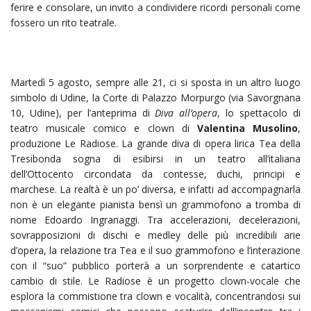
ferire e consolare, un invito a condividere ricordi personali come
fossero un rito teatrale.
Martedì 5 agosto, sempre alle 21, ci si sposta in un altro luogo
simbolo di Udine, la Corte di Palazzo Morpurgo (via Savorgnana
10, Udine), per l’anteprima di
Diva all’opera
, lo spettacolo di
teatro musicale comico e clown di
Valentina Musolino
,
produzione Le Radiose. La grande diva di opera lirica Tea della
Tresibonda sogna di esibirsi in un teatro all’italiana
dell’Ottocento circondata da contesse, duchi, principi e
marchese. La realtà è un po’ diversa, e infatti ad accompagnarla
non è un elegante pianista bensì un grammofono a tromba di
nome Edoardo Ingranaggi.
Tra accelerazioni, decelerazioni,
sovrapposizioni di dischi e medley delle più incredibili arie
d’opera, la relazione tra Tea e il suo grammofono e l’interazione
con il “suo” pubblico porterà a un sorprendente e catartico
cambio di stile. Le Radiose è un progetto clown-vocale che
esplora la commistione tra clown e vocalità, concentrandosi sui